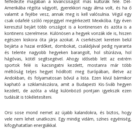
felfedezte magában a kíváncsiságot más kultúrák felé. Dél-
Amerikába régóta vágyott, gyerekkori nagy álma volt, és ha ő
valamit a fejébe vesz, annak meg is kell valósulnia. Végül egy
csak odafelé szóló repjeggyel megérkezett Mexikóba. Egy éven
keresztül bejárt több országot is a kontinensen és azóta is a
kontinens szerelmese. Különösen a hegyek vonzák ide is, hiszen
egészen kiskora óta járja azokat. A cserkészet keretein belül
bejárta a hazai erdőket, dombokat, családjával pedig nyaranta
és telente nagyobb hegyeken barangolt, hol sítúrázva, hol
hágóvas, kötél segítsegével. Ahogy idősebb lett az extrém
sportok felé is kacsingatni kezdett, mostanra már több
méltóság teljes hegyet hódított meg Európában, illetve az
Andokban, és folyamatosan bővül a lista. Ezen kívül bármikor
kapható a sziklamászásra, amit a Budapesti Kis-Sváb hegyen
kezdett, de azóta a világ különböző pontjain igyekszik ezen
tudását is tökéletesíteni.
Orsi sose mond nemet az újabb kalandokra, és biztos, hogy
vele nem lehet unatkozni. Egy mindig vidám, színes egyéniség,
kifogyhatatlan energiákkal.