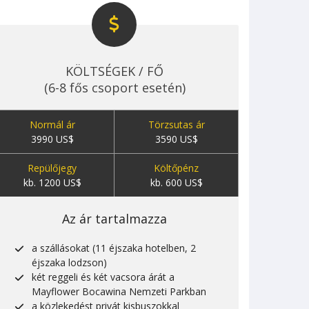
KÖLTSÉGEK / FŐ
(6-8 fős csoport esetén)
Normál ár
Törzsutas ár
3990 US$
3590 US$
Repülőjegy
Költőpénz
kb. 1200 US$
kb. 600 US$
Az ár tartalmazza
a szállásokat (11 éjszaka hotelben, 2
éjszaka lodzson)
két reggeli és két vacsora árát a
Mayflower Bocawina Nemzeti Parkban
a közlekedést privát kisbuszokkal