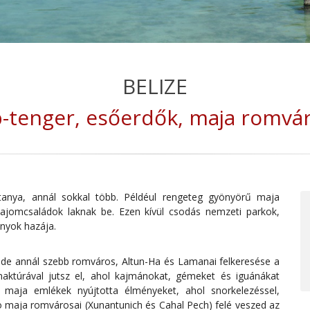
BELIZE
b-tenger, esőerdők, maja romvá
anya, annál sokkal több. Példéul rengeteg gyönyörű maja
jomcsaládok laknak be. Ezen kívül csodás nemzeti parkok,
onyok hazája.
 de annál szebb romváros, Altun-Ha és Lamanai felkeresése a
aktúrával jutsz el, ahol kajmánokat, gémeket és iguánákat
a maja emlékek nyújtotta élményeket, ahol snorkelezéssel,
io maja romvárosai (Xunantunich és Cahal Pech) felé veszed az