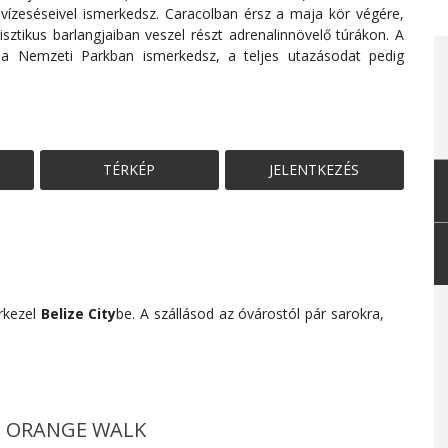
 vízeséseivel ismerkedsz. Caracolban érsz a maja kör végére,
ztikus barlangjaiban veszel részt adrenalinnövelő túrákon. A
a Nemzeti Parkban ismerkedsz, a teljes utazásodat pedig
TÉRKÉP
JELENTKEZÉS
érkezel
Belize City
be. A szállásod az óvárostól pár sarokra,
A - ORANGE WALK