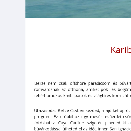
Kari
Belize nem csak offshore paradicsom és búvárt
romvárosnak az otthona, amiket pók- és bőgőma
fehérhomokos karibi partok és világhíres korallzát
Utazásodat Belize Cityben kezded, majd két apró,
program. Ez utóbbihoz egy mesés esőerdei csón
fotózhatsz. Caye Caulker szigetén pihened ki 
búvárkodással ütheted el az időt. Innen San Ignac