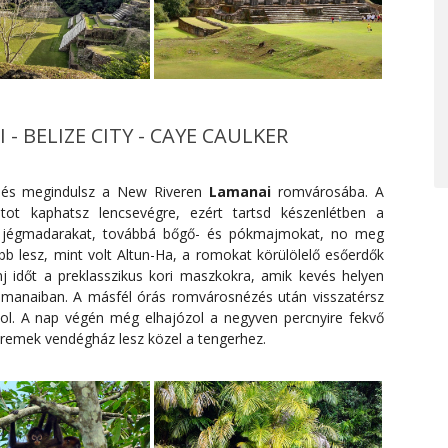
- BELIZE CITY - CAYE CAULKER
, és megindulsz a New Riveren
Lamanai
romvárosába. A
tot kaphatsz lencsevégre, ezért tartsd készenlétben a
, jégmadarakat, továbbá bőgő- és pókmajmokat, no meg
 lesz, mint volt Altun-Ha, a romokat körülölelő esőerdők
j időt a preklasszikus kori maszkokra, amik kevés helyen
Lamanaiban. A másfél órás romvárosnézés után visszatérsz
ol. A nap végén még elhajózol a negyven percnyire fekvő
y remek vendégház lesz közel a tengerhez.