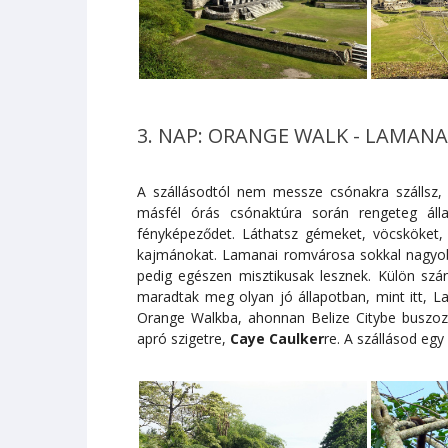
3. NAP: ORANGE WALK - LAMANAI 
A szállásodtól nem messze csónakra szállsz
másfél órás csónaktúra során rengeteg álla
fényképeződet. Láthatsz gémeket, vöcsköket
kajmánokat. Lamanai romvárosa sokkal nagyobb
pedig egészen misztikusak lesznek. Külön szán
maradtak meg olyan jó állapotban, mint itt, 
Orange Walkba, ahonnan Belize Citybe buszoz
apró szigetre,
Caye Caulker
re. A szállásod eg