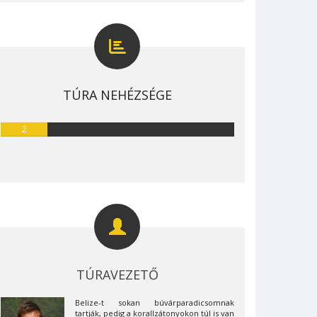
TÚRA NEHÉZSÉGE
2
TÚRAVEZETŐ
Belize-t sokan búvárparadicsomnak
tartják, pedig a korallzátonyokon túl is van