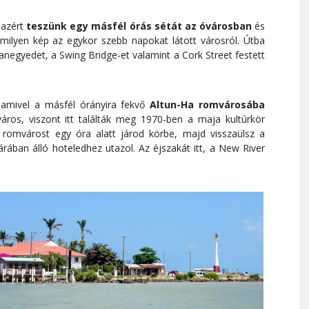
 azért
teszünk egy másfél órás sétát az óvárosban
és
amilyen kép az egykor szebb napokat látott városról. Útba
llanegyedet, a Swing Bridge-et valamint a Cork Street festett
 amivel a másfél órányira fekvő
Altun-Ha romvárosába
áros, viszont itt találták meg 1970-ben a maja kultúrkör
 romvárost egy óra alatt járod körbe, majd visszaülsz a
ában álló hoteledhez utazol. Az éjszakát itt, a New River