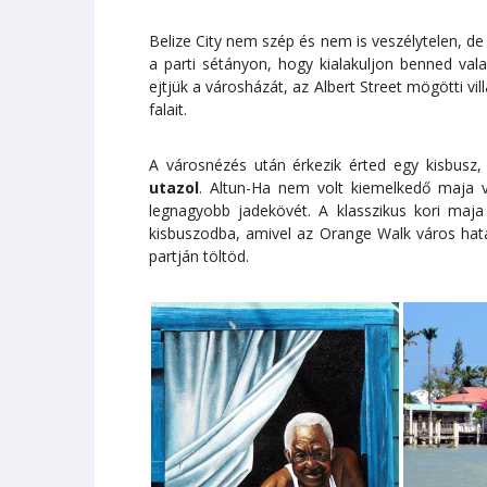
Belize City nem szép és nem is veszélytelen, de
a parti sétányon, hogy kialakuljon benned val
ejtjük a városházát, az Albert Street mögötti vi
falait.
A városnézés után érkezik érted egy kisbusz,
utazol
. Altun-Ha nem volt kiemelkedő maja v
legnagyobb jadekövét. A klasszikus kori maja
kisbuszodba, amivel az Orange Walk város határ
partján töltöd.