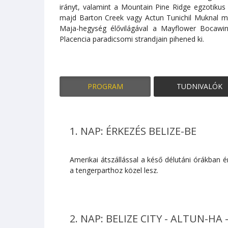
irányt, valamint a Mountain Pine Ridge egzotikus
majd Barton Creek vagy Actun Tunichil Muknal mis
Maja-hegység élővilágával a Mayflower Bocawin
Placencia paradicsomi strandjain pihened ki.
PROGRAM
TUDNIVALÓK
1. NAP: ÉRKEZÉS BELIZE-BE
Amerikai átszállással a késő délutáni órákban 
a tengerparthoz közel lesz.
2. NAP: BELIZE CITY - ALTUN-H