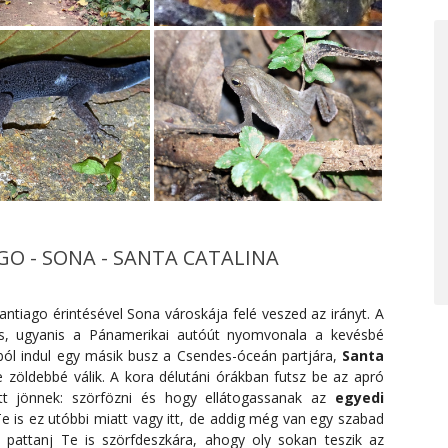
GO - SONA - SANTA CATALINA
antiago érintésével Sona városkája felé veszed az irányt. A
os, ugyanis a Pánamerikai autóút nyomvonala a kevésbé
ból indul egy másik busz a Csendes-óceán partjára,
Santa
 zöldebbé válik. A kora délutáni órákban futsz be az apró
att jönnek: szörfözni és hogy ellátogassanak az
egyedi
Te is ez utóbbi miatt vagy itt, de addig még van egy szabad
pattanj Te is szörfdeszkára, ahogy oly sokan teszik az