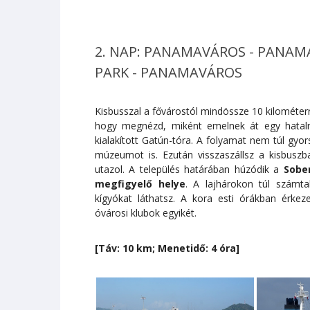
2. NAP: PANAMAVÁROS - PANAM
PARK - PANAMAVÁROS
Kisbusszal a fővárostól mindössze 10 kilométer
hogy megnézd, miként emelnek át egy hatalm
kialakított Gatún-tóra. A folyamat nem túl gyors
múzeumot is. Ezután visszaszállsz a kisbusz
utazol. A település határában húzódik a
Sober
megfigyelő helye
. A lajhárokon túl számt
kígyókat láthatsz. A kora esti órákban érke
óvárosi klubok egyikét.
[Táv: 10 km; Menetidő: 4 óra]