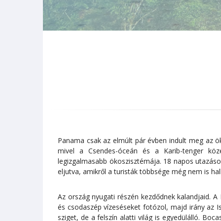
Panama csak az elmúlt pár évben indult meg az ök
mivel a Csendes-óceán és a Karib-tenger közé 
legizgalmasabb ökoszisztémája. 18 napos utazásod 
eljutva, amikről a turisták többsége még nem is hall
Az ország nyugati részén kezdődnek kalandjaid. 
és csodaszép vízeséseket fotózol, majd irány az 
sziget, de a felszín alatti világ is egyedülálló. B