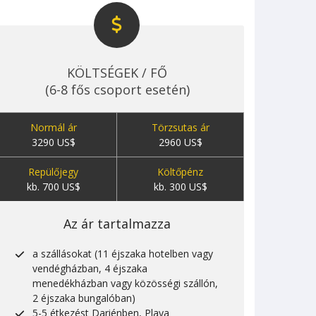
KÖLTSÉGEK / FŐ
(6-8 fős csoport esetén)
Normál ár
Törzsutas ár
3290 US$
2960 US$
Repülőjegy
Költőpénz
kb. 700 US$
kb. 300 US$
Az ár tartalmazza
a szállásokat (11 éjszaka hotelben vagy
vendégházban, 4 éjszaka
menedékházban vagy közösségi szállón,
2 éjszaka bungalóban)
5-5 étkezést Dariénben, Playa