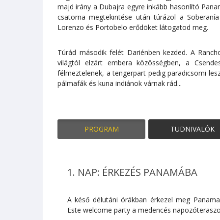
majd irány a Dubajra egyre inkább hasonlító Pana
csatorna megtekintése után túrázol a Soberaní
Lorenzo és Portobelo erődöket látogatod meg.
Túrád második felét Dariénben kezded. A Rancho
világtól elzárt embera közösségben, a Csendes
félmeztelenek, a tengerpart pedig paradicsomi les
pálmafák és kuna indiánok várnak rád...
PROGRAM
TUDNIVALÓK
1. NAP: ÉRKEZÉS PANAMÁBA
A késő délutáni órákban érkezel meg Panamavá
Este welcome party a medencés napozóteraszo