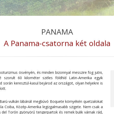
PANAMA
A Panama-csatorna két oldala
oturizmus ösvényén, és minden bizonnyal messzire fog jutni,
szorult 60 kilométer széles földhíd Latin-Amerika egyik
során keresztül-kasul bejárod az országot, olyan helyekre is
ott.
A Barú-vulkán lábánál megbúvó Boquete környékén quetzalokat
Isla Coiba, Közép-Amerika legizgalmasabb szigete. Nem csak a
ocas del Torón gyönyörű tengerpartok és remek bulik várnak rád,