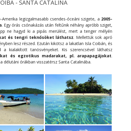
 COIBA - SANTA CATALINA
p-Amerika legizgalmasabb csendes-óceáni szigete, a
2005-
a
. Egy órás csónakázás után feltűnik néhány apróbb sziget,
épp ne hagyd ki a pipás merülést, mert a tenger mélyén
akat és tengri teknősöket láthatsz
. Mellettük sok apró
ményben lesz részed. Ezután kikötsz a lakatlan Isla Coibán, és
 a kialakított tanösvényeket. Kis szerencsével láthatsz
kat és egzotikus madarakat, pl. arapapagájokat
.
 a délutáni órákban visszatérsz Santa Catalinába.