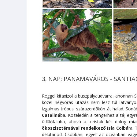
3. NAP: PANAMAVÁROS - SANTIA
Reggel kitaxizol a buszpályaudvarra, ahonnan S
közel négyórás utazás nem lesz túl látvány
izgalmas trópusi szárazerdőkön át halad. Soná
Cataliná
ba. Közeledén a tengerhez a táj egyre
üdülőfaluba, ahová a turisták két dolog mi
ökoszisztémával rendelkező Isla Coibá
ra. 
délutánod. Csobbanj egyet az óceánban vagy 