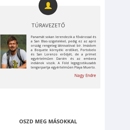
TÚRAVEZETŐ
Panamát sokan lerendezik a fővárossal és
a San Blas-szigetekkel, pedig ez az apró
ország rengeteg látnivalóval bír. Imádom
a Boquete környéki erdőket, Portobelo
és San Lorenzo erődjét, de a prímet
egyértelműen Darién és az embera
indiánok viszik. A Föld legegzotikusabb
tengerpartja egyértelműen Playa Muerto.
Nagy Endre
OSZD MEG MÁSOKKAL