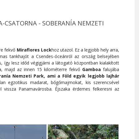
A-CSATORNA - SOBERANÍA NEMZETI
re fekvő
Miraflores Lock
hoz utazol. Ez a legjobb hely arra,
as tankhajót a Csendes-óceánról az ország belsejében
, így lesz időd végigjárni a látogató központban kialakított
ba, majd az innen 15 kilométerre fekvő
Gamboa
falujába
anía Nemzeti Park, ami a Föld egyik legjobb lajhár
alan egzotikus madarat, bőgőmajmokat, kis szerencsével
zel vissza Panamavárosba. Éjszaka érdemes felkeresni az