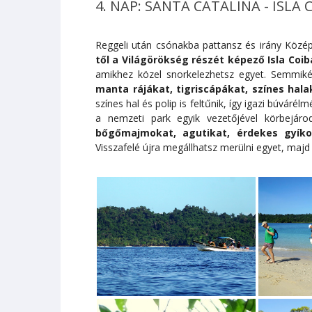
4. NAP: SANTA CATALINA - ISLA
Reggeli után csónakba pattansz és irány Közé
től a Világörökség részét képező Isla Coib
amikhez közel snorkelezhetsz egyet. Semmik
manta rájákat, tigriscápákat, színes hal
színes hal és polip is feltűnik, így igazi búvárél
a nemzeti park egyik vezetőjével körbejárod
bőgőmajmokat, agutikat, érdekes gyíko
Visszafelé újra megállhatsz merülni egyet, majd