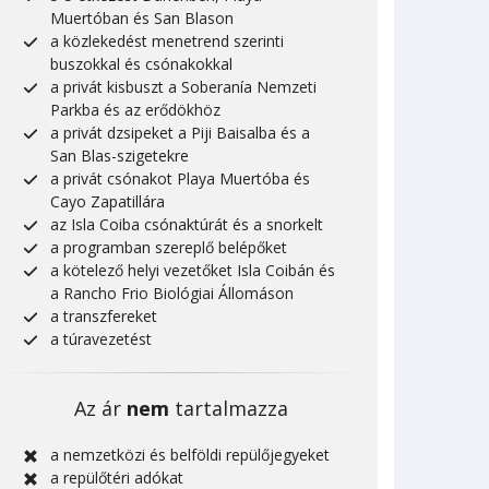
Muertóban és San Blason
a közlekedést menetrend szerinti
buszokkal és csónakokkal
a privát kisbuszt a Soberanía Nemzeti
Parkba és az erődökhöz
a privát dzsipeket a Piji Baisalba és a
San Blas-szigetekre
a privát csónakot Playa Muertóba és
Cayo Zapatillára
az Isla Coiba csónaktúrát és a snorkelt
a programban szereplő belépőket
a kötelező helyi vezetőket Isla Coibán és
a Rancho Frio Biológiai Állomáson
a transzfereket
a túravezetést
Az ár
nem
tartalmazza
a nemzetközi és belföldi repülőjegyeket
a repülőtéri adókat