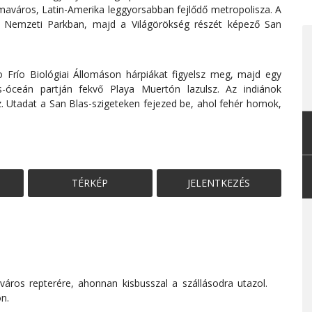
maváros, Latin-Amerika leggyorsabban fejlődő metropolisza. A
a Nemzeti Parkban, majd a Világörökség részét képező San
 Frío Biológiai Állomáson hárpiákat figyelsz meg, majd egy
-óceán partján fekvő Playa Muertón lazulsz. Az indiánok
z. Utadat a San Blas-szigeteken fejezed be, ahol fehér homok,
TÉRKÉP
JELENTKEZÉS
ros repterére, ahonnan kisbusszal a szállásodra utazol.
n.